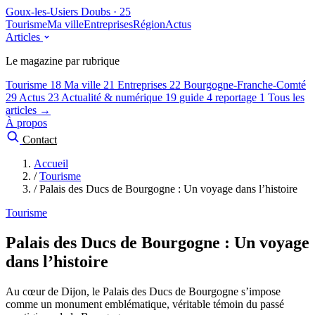
Goux-les-Usiers
Doubs · 25
Tourisme
Ma ville
Entreprises
Région
Actus
Articles
Le magazine par rubrique
Tourisme
18
Ma ville
21
Entreprises
22
Bourgogne-Franche-Comté
29
Actus
23
Actualité & numérique
19
guide
4
reportage
1
Tous les
articles →
À propos
Contact
Accueil
/
Tourisme
/
Palais des Ducs de Bourgogne : Un voyage dans l’histoire
Tourisme
Palais des Ducs de Bourgogne : Un voyage
dans l’histoire
Au cœur de Dijon, le Palais des Ducs de Bourgogne s’impose
comme un monument emblématique, véritable témoin du passé