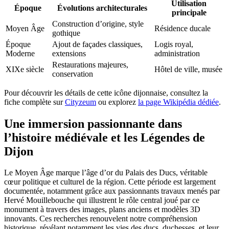
Utilisation
Époque
Évolutions architecturales
principale
Construction d’origine, style
Moyen Âge
Résidence ducale
gothique
Époque
Ajout de façades classiques,
Logis royal,
Moderne
extensions
administration
Restaurations majeures,
XIXe siècle
Hôtel de ville, musée
conservation
Pour découvrir les détails de cette icône dijonnaise, consultez la
fiche complète sur
Cityzeum
ou explorez
la page Wikipédia dédiée
.
Une immersion passionnante dans
l’histoire médiévale et les Légendes de
Dijon
Le Moyen Âge marque l’âge d’or du Palais des Ducs, véritable
cœur politique et culturel de la région. Cette période est largement
documentée, notamment grâce aux passionnants travaux menés par
Hervé Mouillebouche qui illustrent le rôle central joué par ce
monument à travers des images, plans anciens et modèles 3D
innovants. Ces recherches renouvelent notre compréhension
historique, révélant notamment les vies des ducs, duchesses, et leur