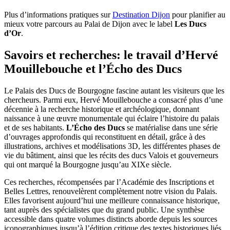
Plus d’informations pratiques sur
Destination Dijon
pour planifier au
mieux votre parcours au Palai de Dijon avec le label
Les Ducs
d’Or
.
Savoirs et recherches: le travail d’Hervé
Mouillebouche et l’Écho des Ducs
Le Palais des Ducs de Bourgogne fascine autant les visiteurs que les
chercheurs. Parmi eux, Hervé Mouillebouche a consacré plus d’une
décennie à la recherche historique et archéologique, donnant
naissance à une œuvre monumentale qui éclaire l’histoire du palais
et de ses habitants.
L’Écho des Ducs
se matérialise dans une série
d’ouvrages approfondis qui reconstituent en détail, grâce à des
illustrations, archives et modélisations 3D, les différentes phases de
vie du bâtiment, ainsi que les récits des ducs Valois et gouverneurs
qui ont marqué la Bourgogne jusqu’au XIXe siècle.
Ces recherches, récompensées par l’Académie des Inscriptions et
Belles Lettres, renouvelèrent complètement notre vision du Palais.
Elles favorisent aujourd’hui une meilleure connaissance historique,
tant auprès des spécialistes que du grand public. Une synthèse
accessible dans quatre volumes distincts aborde depuis les sources
iconographiques jusqu’à l’édition critique des textes historiques liés