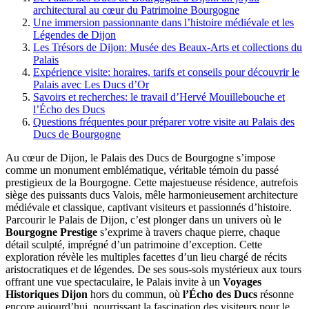
architectural au cœur du Patrimoine Bourgogne
Une immersion passionnante dans l’histoire médiévale et les
Légendes de Dijon
Les Trésors de Dijon: Musée des Beaux-Arts et collections du
Palais
Expérience visite: horaires, tarifs et conseils pour découvrir le
Palais avec Les Ducs d’Or
Savoirs et recherches: le travail d’Hervé Mouillebouche et
l’Écho des Ducs
Questions fréquentes pour préparer votre visite au Palais des
Ducs de Bourgogne
Au cœur de Dijon, le Palais des Ducs de Bourgogne s’impose
comme un monument emblématique, véritable témoin du passé
prestigieux de la Bourgogne. Cette majestueuse résidence, autrefois
siège des puissants ducs Valois, mêle harmonieusement architecture
médiévale et classique, captivant visiteurs et passionnés d’histoire.
Parcourir le Palais de Dijon, c’est plonger dans un univers où le
Bourgogne Prestige
s’exprime à travers chaque pierre, chaque
détail sculpté, imprégné d’un patrimoine d’exception. Cette
exploration révèle les multiples facettes d’un lieu chargé de récits
aristocratiques et de légendes. De ses sous-sols mystérieux aux tours
offrant une vue spectaculaire, le Palais invite à un
Voyages
Historiques Dijon
hors du commun, où
l’Écho des Ducs
résonne
encore aujourd’hui, nourrissant la fascination des visiteurs pour le