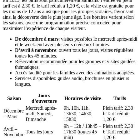
En 2025, les tarifs sont particulièrement attractifs: l’entrée en plein
tarif est à 2,30 €, le tarif réduit à 1,20 €, et la visite est gratuite pour
les moins de 12 ans ainsi que pour les groupes scolaires, favorisant
ainsi la découverte dès le plus jeune âge. Les horaires varient selon
les saisons, avec une programmation précise concoctée pour
maximiser l’expérience de chaque visiteur.
De décembre à mars
: visites possibles le mercredi après-midi
et le week-end avec plusieurs créneaux horaires.
D’avril à novembre
: ouvert tous les jours, visites régulières
toutes les 45 minutes.
Réservation recommandée pour les groupes et visites guidées
thématiques.
Accès facilité pour les familles avec des animations adaptées.
Services disponibles: guides audio, brochures en plusieurs
langues.
Jours
Saison
Horaires de visite
Tarifs
d’ouverture
Mercredi après-
9h, 10h, 11h,
Plein tarif: 2,30
Décembre
midi, Samedi,
13h30, 14h30,
€ Tarif réduit:
– Mars
Dimanche
15h30
1,20 €
9h – 12h / 13h45 –
Plein tarif: 2,30
Avril –
Tous les jours
17h30 (toutes 45
€ Tarif réduit:
Novembre
min)
1,20 €