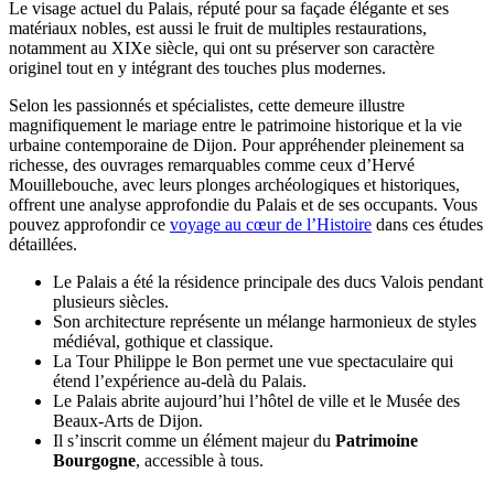
Le visage actuel du Palais, réputé pour sa façade élégante et ses
matériaux nobles, est aussi le fruit de multiples restaurations,
notamment au XIXe siècle, qui ont su préserver son caractère
originel tout en y intégrant des touches plus modernes.
Selon les passionnés et spécialistes, cette demeure illustre
magnifiquement le mariage entre le patrimoine historique et la vie
urbaine contemporaine de Dijon. Pour appréhender pleinement sa
richesse, des ouvrages remarquables comme ceux d’Hervé
Mouillebouche, avec leurs plonges archéologiques et historiques,
offrent une analyse approfondie du Palais et de ses occupants. Vous
pouvez approfondir ce
voyage au cœur de l’Histoire
dans ces études
détaillées.
Le Palais a été la résidence principale des ducs Valois pendant
plusieurs siècles.
Son architecture représente un mélange harmonieux de styles
médiéval, gothique et classique.
La Tour Philippe le Bon permet une vue spectaculaire qui
étend l’expérience au-delà du Palais.
Le Palais abrite aujourd’hui l’hôtel de ville et le Musée des
Beaux-Arts de Dijon.
Il s’inscrit comme un élément majeur du
Patrimoine
Bourgogne
, accessible à tous.