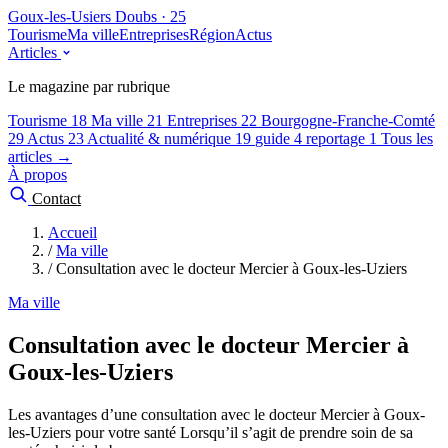
Goux-les-Usiers
Doubs · 25
Tourisme
Ma ville
Entreprises
Région
Actus
Articles
Le magazine par rubrique
Tourisme
18
Ma ville
21
Entreprises
22
Bourgogne-Franche-Comté
29
Actus
23
Actualité & numérique
19
guide
4
reportage
1
Tous les
articles →
À propos
Contact
Accueil
/
Ma ville
/
Consultation avec le docteur Mercier à Goux-les-Uziers
Ma ville
Consultation avec le docteur Mercier à
Goux-les-Uziers
Les avantages d’une consultation avec le docteur Mercier à Goux-
les-Uziers pour votre santé Lorsqu’il s’agit de prendre soin de sa