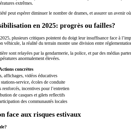
pératures extrêmes.
té peut espérer diminuer le nombre de drames, et assurer un avenir où la
bilisation en 2025: progrès ou failles?
2025, plusieurs critiques pointent du doigt leur insuffisance face à l’im
 son véhicule, la réalité du terrain montre une division entre réglementatio
re sont relayées par la gendarmerie, la police, et par des médias parte
températures anormalement élevées.
Actions concrètes
rs, affichages, vidéos éducatives
 stations-service, écoles de conduite
 renforcés, incentives pour l’entretien
ution de casques et gilets reflectifs
articipation des communautés locales
on face aux risques estivaux
ule?