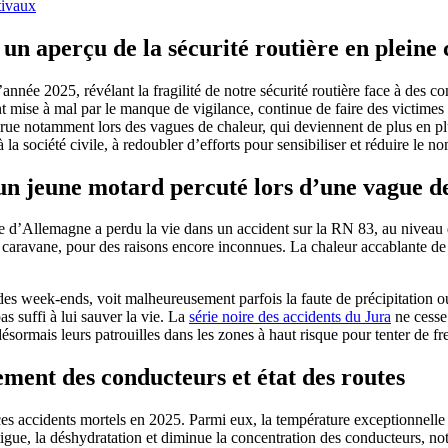
tivaux
 un aperçu de la sécurité routière en pleine
d’année 2025, révélant la fragilité de notre sécurité routière face à de
 mise à mal par le manque de vigilance, continue de faire des victimes
ccrue notamment lors des vagues de chaleur, qui deviennent de plus en p
 la société civile, à redoubler d’efforts pour sensibiliser et réduire le n
 un jeune motard percuté lors d’une vague d
e d’Allemagne a perdu la vie dans un accident sur la RN 83, au niveau
 caravane, pour des raisons encore inconnues. La chaleur accablante de c
rs des week-ends, voit malheureusement parfois la faute de précipitatio
as suffi à lui sauver la vie. La
série noire des accidents du Jura
ne cesse 
désormais leurs patrouilles dans les zones à haut risque pour tenter de 
ment des conducteurs et état des routes
s accidents mortels en 2025. Parmi eux, la température exceptionnelle de
atigue, la déshydratation et diminue la concentration des conducteurs, n