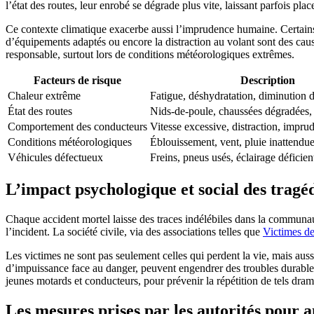
l’état des routes, leur enrobé se dégrade plus vite, laissant parfois pl
Ce contexte climatique exacerbe aussi l’imprudence humaine. Certains 
d’équipements adaptés ou encore la distraction au volant sont des cause
responsable, surtout lors de conditions météorologiques extrêmes.
Facteurs de risque
Description
Chaleur extrême
Fatigue, déshydratation, diminution d
État des routes
Nids-de-poule, chaussées dégradées, v
Comportement des conducteurs
Vitesse excessive, distraction, impru
Conditions météorologiques
Éblouissement, vent, pluie inattendu
Véhicules défectueux
Freins, pneus usés, éclairage déficien
L’impact psychologique et social des tragé
Chaque accident mortel laisse des traces indélébiles dans la communau
l’incident. La société civile, via des associations telles que
Victimes de
Les victimes ne sont pas seulement celles qui perdent la vie, mais auss
d’impuissance face au danger, peuvent engendrer des troubles durables
jeunes motards et conducteurs, pour prévenir la répétition de tels dram
Les mesures prises par les autorités pour a