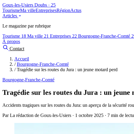
Goux-les-Usiers
Doubs · 25
Tourisme
Ma ville
Entreprises
Région
Actus
Articles
Le magazine par rubrique
Tourisme
18
Ma ville
21
Entreprises
22
Bourgogne-Franche-Comté
2
À propos
Contact
Accueil
/
Bourgogne-Franche-Comté
/
Tragédie sur les routes du Jura : un jeune motard perd
Bourgogne-Franche-Comté
Tragédie sur les routes du Jura : un jeune
Accidents tragiques sur les routes du Jura: un aperçu de la sécurité rou
Par La rédaction de Goux-les-Usiers · 1 octobre 2025 · 7 min de lectu