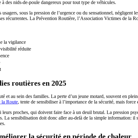
ace à des nids-de-poule dangereux pour tout type de véhicules.
usagers, sous la pression de l’urgence ou du sensationnel, négligent le
s récurrentes. La Prévention Routière, l’Association Victimes de la Rout
e la vigilance
isibilité réduite
dence
e
t
dies routières en 2025
té et au sein des familles. La perte d’un jeune motard, souvent en plein
 la Route
, tente de sensibiliser à l’importance de la sécurité, mais force
i leurs proches, qui doivent faire face à un deuil brutal. La pression psy
. La sensibilisation doit donc aller au-delà de la simple information: 
es.
méliorer la sécurité en période de chaleur