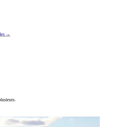
cles →
plusieurs.