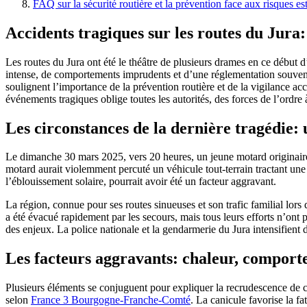
FAQ sur la sécurité routière et la prévention face aux risques es
Accidents tragiques sur les routes du Jura:
Les routes du Jura ont été le théâtre de plusieurs drames en ce début 
intense, de comportements imprudents et d’une réglementation souvent
soulignent l’importance de la prévention routière et de la vigilance a
événements tragiques oblige toutes les autorités, des forces de l’ordre à
Les circonstances de la dernière tragédie:
Le dimanche 30 mars 2025, vers 20 heures, un jeune motard originair
motard aurait violemment percuté un véhicule tout-terrain tractant une
l’éblouissement solaire, pourrait avoir été un facteur aggravant.
La région, connue pour ses routes sinueuses et son trafic familial lo
a été évacué rapidement par les secours, mais tous leurs efforts n’ont p
des enjeux. La police nationale et la gendarmerie du Jura intensifient 
Les facteurs aggravants: chaleur, comporte
Plusieurs éléments se conjuguent pour expliquer la recrudescence de ce
selon
France 3 Bourgogne-Franche-Comté
. La canicule favorise la f