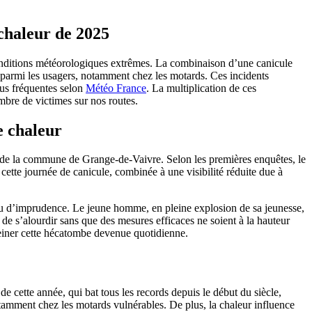
 chaleur de 2025
s conditions météorologiques extrêmes. La combinaison d’une canicule
 parmi les usagers, notamment chez les motards. Ces incidents
lus fréquentes selon
Météo France
. La multiplication de ces
ombre de victimes sur nos routes.
e chaleur
 de la commune de Grange-de-Vaivre. Selon les premières enquêtes, le
ette journée de canicule, combinée à une visibilité réduite due à
n ou d’imprudence. Le jeune homme, en pleine explosion de sa jeunesse,
de s’alourdir sans que des mesures efficaces ne soient à la hauteur
freiner cette hécatombe devenue quotidienne.
 cette année, qui bat tous les records depuis le début du siècle,
otamment chez les motards vulnérables. De plus, la chaleur influence