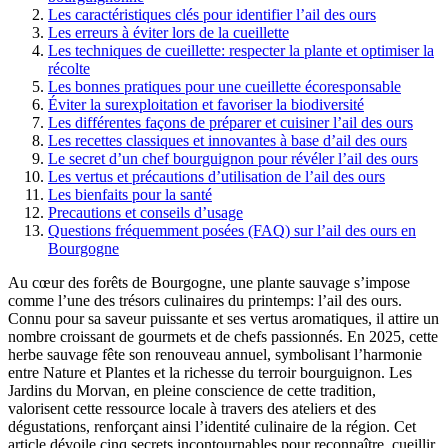
Les caractéristiques clés pour identifier l’ail des ours
Les erreurs à éviter lors de la cueillette
Les techniques de cueillette: respecter la plante et optimiser la
récolte
Les bonnes pratiques pour une cueillette écoresponsable
Éviter la surexploitation et favoriser la biodiversité
Les différentes façons de préparer et cuisiner l’ail des ours
Les recettes classiques et innovantes à base d’ail des ours
Le secret d’un chef bourguignon pour révéler l’ail des ours
Les vertus et précautions d’utilisation de l’ail des ours
Les bienfaits pour la santé
Precautions et conseils d’usage
Questions fréquemment posées (FAQ) sur l’ail des ours en
Bourgogne
Au cœur des forêts de Bourgogne, une plante sauvage s’impose
comme l’une des trésors culinaires du printemps: l’ail des ours.
Connu pour sa saveur puissante et ses vertus aromatiques, il attire un
nombre croissant de gourmets et de chefs passionnés. En 2025, cette
herbe sauvage fête son renouveau annuel, symbolisant l’harmonie
entre Nature et Plantes et la richesse du terroir bourguignon. Les
Jardins du Morvan, en pleine conscience de cette tradition,
valorisent cette ressource locale à travers des ateliers et des
dégustations, renforçant ainsi l’identité culinaire de la région. Cet
article dévoile cinq secrets incontournables pour reconnaître, cueillir,