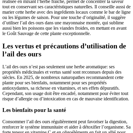
réalisée en mixant l’herbe fraîche, permet de concentrer la saveur
tout en conservant ses caractéristiques naturelles. Il conseille aussi de
marier cette herbe avec des ingrédients locaux comme le bar de ligne
ou les légumes de saison. Pour une touche d’originalité, il suggère
d’utiliser l’ail des ours dans une mayonnaise montée, qui sublime
aussi bien les poissons que les viandes froides, en mettant en avant
le Goût Sauvage de cette plante exceptionnelle.
Les vertus et précautions d’utilisation de
l’ail des ours
L’ail des ours n’est pas seulement une herbe aromatique: ses
propriétés médicinales et vertus santé sont reconnues depuis des
siècles. En 2025, de nombreux naturopathes recommandent cette
plante pour ses bienfaits, notamment pour ses propriétés
antioxydantes, sa richesse en vitamines, et ses effets dépuratifs.
Cependant, son usage doit être encadré, notamment pour éviter tout
risque d’allergie ou d’intoxication en cas de mauvaise identification.
Les bienfaits pour la santé
Consommer l’ail des ours régulièrement peut favoriser la digestion,
renforcer le système immunitaire et aider à détoxifier l’organisme. Sa
forte teneur en vitamine C et en oligoéléments en fait un allié pour