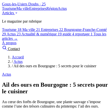
Goux-les-Usiers
Doubs · 25
Tourisme
Ma ville
Entreprises
Région
Actus
Articles
Le magazine par rubrique
Tourisme
18
Ma ville
21
Entreprises
22
Bourgogne-Franche-Comté
29
Actus
23
Actualité & numérique
19
guide
4
reportage
1
Tous les
articles →
À propos
Contact
Accueil
/
Actus
/
Ail des ours en Bourgogne : 5 secrets pour le cuisiner
Actus
Ail des ours en Bourgogne : 5 secrets pour
le cuisiner
Au cœur des forêts de Bourgogne, une plante sauvage s’impose
comme l’une des trésors culinaires du printemps: l’ail des ours.