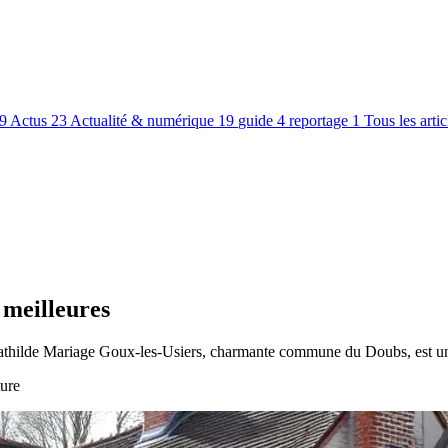
9
Actus
23
Actualité & numérique
19
guide
4
reportage
1
Tous les arti
 meilleures
athilde Mariage Goux-les-Usiers, charmante commune du Doubs, est une
ture