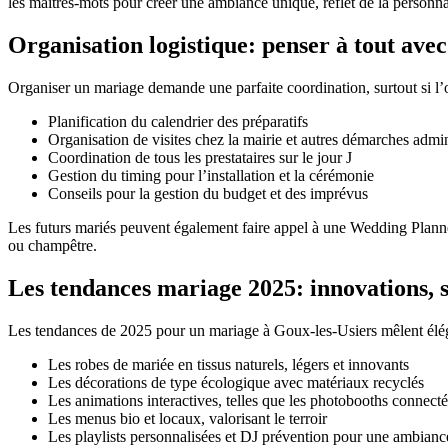
les maîtres-mots pour créer une ambiance unique, reflet de la personna
Organisation logistique: penser à tout ave
Organiser un mariage demande une parfaite coordination, surtout si l’
Planification du calendrier des préparatifs
Organisation de visites chez la mairie et autres démarches admin
Coordination de tous les prestataires sur le jour J
Gestion du timing pour l’installation et la cérémonie
Conseils pour la gestion du budget et des imprévus
Les futurs mariés peuvent également faire appel à une Wedding Planne
ou champêtre.
Les tendances mariage 2025: innovations, st
Les tendances de 2025 pour un mariage à Goux-les-Usiers mêlent éléga
Les robes de mariée en tissus naturels, légers et innovants
Les décorations de type écologique avec matériaux recyclés
Les animations interactives, telles que les photobooths connecté
Les menus bio et locaux, valorisant le terroir
Les playlists personnalisées et DJ prévention pour une ambian