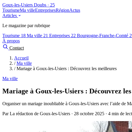
Goux-les-Usiers
Doubs · 25
Tourisme
Ma ville
Entreprises
Région
Actus
Articles
Le magazine par rubrique
Tourisme
18
Ma ville
21
Entreprises
22
Bourgogne-Franche-Comté
2
À propos
Contact
Accueil
/
Ma ville
/
Mariage à Goux-les-Usiers : Découvrez les meilleures
Ma ville
Mariage à Goux-les-Usiers : Découvrez les
Organiser un mariage inoubliable à Goux-les-Usiers avec l’aide de M
Par La rédaction de Goux-les-Usiers · 28 octobre 2025 · 4 min de lec