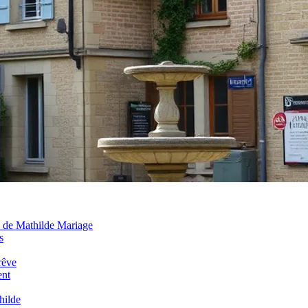
e de Mathilde Mariage
s
rêve
ent
hilde