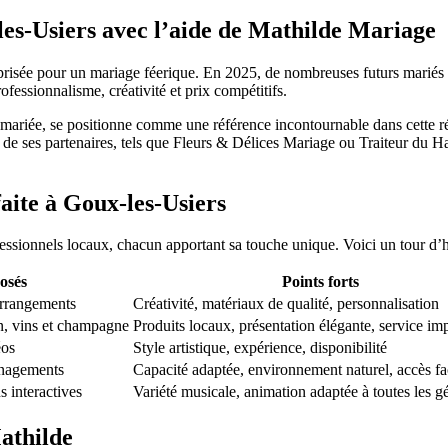
es-Usiers avec l’aide de Mathilde Mariage
sée pour un mariage féerique. En 2025, de nombreuses futurs mariés ch
ofessionnalisme, créativité et prix compétitifs.
mariée, se positionne comme une référence incontournable dans cette ré
 de ses partenaires, tels que Fleurs & Délices Mariage ou Traiteur du Hau
faite à Goux-les-Usiers
essionnels locaux, chacun apportant sa touche unique. Voici un tour d’h
osés
Points forts
arrangements
Créativité, matériaux de qualité, personnalisation
n, vins et champagne
Produits locaux, présentation élégante, service im
éos
Style artistique, expérience, disponibilité
ménagements
Capacité adaptée, environnement naturel, accès fa
 interactives
Variété musicale, animation adaptée à toutes les g
athilde