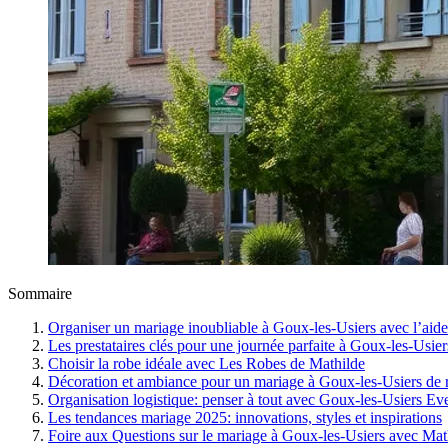
Sommaire
Organiser un mariage inoubliable à Goux-les-Usiers avec l’aid
Les prestataires clés pour une journée parfaite à Goux-les-Usier
Choisir la robe idéale avec Les Robes de Mathilde
Décoration et ambiance pour un mariage à Goux-les-Usiers de 
Organisation logistique: penser à tout avec Goux-les-Usiers Ev
Les tendances mariage 2025: innovations, styles et inspirations
Foire aux Questions sur le mariage à Goux-les-Usiers avec Mat