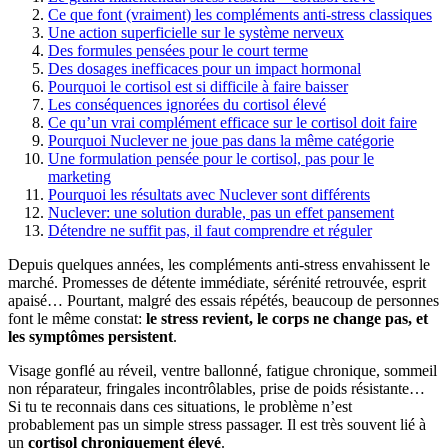
Ce que font (vraiment) les compléments anti-stress classiques
Une action superficielle sur le système nerveux
Des formules pensées pour le court terme
Des dosages inefficaces pour un impact hormonal
Pourquoi le cortisol est si difficile à faire baisser
Les conséquences ignorées du cortisol élevé
Ce qu’un vrai complément efficace sur le cortisol doit faire
Pourquoi Nuclever ne joue pas dans la même catégorie
Une formulation pensée pour le cortisol, pas pour le
marketing
Pourquoi les résultats avec Nuclever sont différents
Nuclever: une solution durable, pas un effet pansement
Détendre ne suffit pas, il faut comprendre et réguler
Depuis quelques années, les compléments anti-stress envahissent le
marché. Promesses de détente immédiate, sérénité retrouvée, esprit
apaisé… Pourtant, malgré des essais répétés, beaucoup de personnes
font le même constat:
le stress revient, le corps ne change pas, et
les symptômes persistent
.
Visage gonflé au réveil, ventre ballonné, fatigue chronique, sommeil
non réparateur, fringales incontrôlables, prise de poids résistante…
Si tu te reconnais dans ces situations, le problème n’est
probablement pas un simple stress passager. Il est très souvent lié à
un
cortisol chroniquement élevé
.