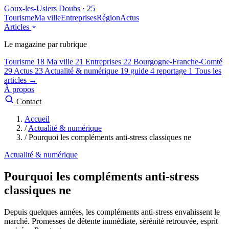
Goux-les-Usiers
Doubs · 25
Tourisme
Ma ville
Entreprises
Région
Actus
Articles
Le magazine par rubrique
Tourisme
18
Ma ville
21
Entreprises
22
Bourgogne-Franche-Comté
29
Actus
23
Actualité & numérique
19
guide
4
reportage
1
Tous les
articles →
À propos
Contact
Accueil
/
Actualité & numérique
/
Pourquoi les compléments anti-stress classiques ne
Actualité & numérique
Pourquoi les compléments anti-stress
classiques ne
Depuis quelques années, les compléments anti-stress envahissent le
marché. Promesses de détente immédiate, sérénité retrouvée, esprit