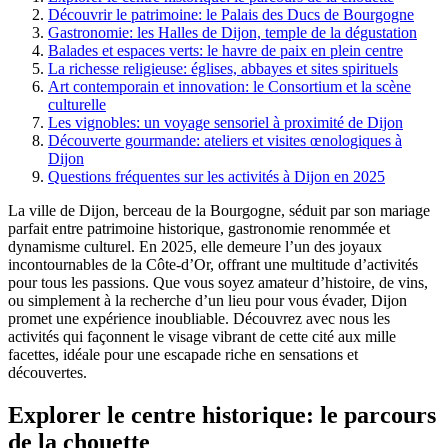
Découvrir le patrimoine: le Palais des Ducs de Bourgogne
Gastronomie: les Halles de Dijon, temple de la dégustation
Balades et espaces verts: le havre de paix en plein centre
La richesse religieuse: églises, abbayes et sites spirituels
Art contemporain et innovation: le Consortium et la scène
culturelle
Les vignobles: un voyage sensoriel à proximité de Dijon
Découverte gourmande: ateliers et visites œnologiques à
Dijon
Questions fréquentes sur les activités à Dijon en 2025
La ville de Dijon, berceau de la Bourgogne, séduit par son mariage
parfait entre patrimoine historique, gastronomie renommée et
dynamisme culturel. En 2025, elle demeure l’un des joyaux
incontournables de la Côte-d’Or, offrant une multitude d’activités
pour tous les passions. Que vous soyez amateur d’histoire, de vins,
ou simplement à la recherche d’un lieu pour vous évader, Dijon
promet une expérience inoubliable. Découvrez avec nous les
activités qui façonnent le visage vibrant de cette cité aux mille
facettes, idéale pour une escapade riche en sensations et
découvertes.
Explorer le centre historique: le parcours
de la chouette