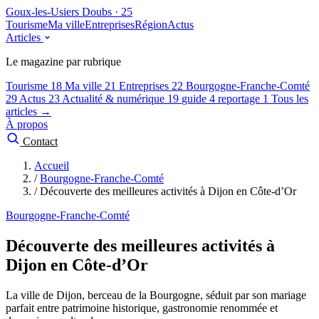
Goux-les-Usiers
Doubs · 25
Tourisme
Ma ville
Entreprises
Région
Actus
Articles
Le magazine par rubrique
Tourisme
18
Ma ville
21
Entreprises
22
Bourgogne-Franche-Comté
29
Actus
23
Actualité & numérique
19
guide
4
reportage
1
Tous les
articles →
À propos
Contact
Accueil
/
Bourgogne-Franche-Comté
/
Découverte des meilleures activités à Dijon en Côte-d’Or
Bourgogne-Franche-Comté
Découverte des meilleures activités à
Dijon en Côte-d’Or
La ville de Dijon, berceau de la Bourgogne, séduit par son mariage
parfait entre patrimoine historique, gastronomie renommée et