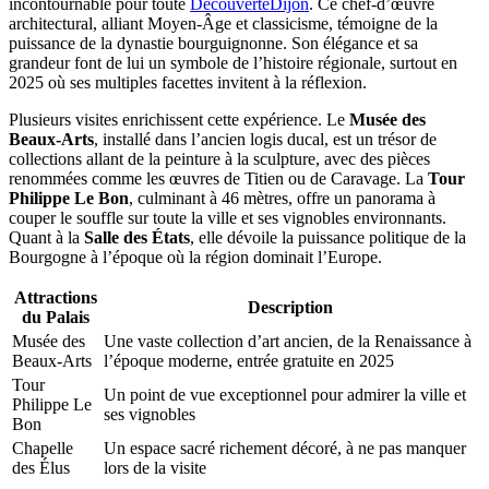
incontournable pour toute
DécouverteDijon
. Ce chef-d’œuvre
architectural, alliant Moyen-Âge et classicisme, témoigne de la
puissance de la dynastie bourguignonne. Son élégance et sa
grandeur font de lui un symbole de l’histoire régionale, surtout en
2025 où ses multiples facettes invitent à la réflexion.
Plusieurs visites enrichissent cette expérience. Le
Musée des
Beaux-Arts
, installé dans l’ancien logis ducal, est un trésor de
collections allant de la peinture à la sculpture, avec des pièces
renommées comme les œuvres de Titien ou de Caravage. La
Tour
Philippe Le Bon
, culminant à 46 mètres, offre un panorama à
couper le souffle sur toute la ville et ses vignobles environnants.
Quant à la
Salle des États
, elle dévoile la puissance politique de la
Bourgogne à l’époque où la région dominait l’Europe.
Attractions
Description
du Palais
Musée des
Une vaste collection d’art ancien, de la Renaissance à
Beaux-Arts
l’époque moderne, entrée gratuite en 2025
Tour
Un point de vue exceptionnel pour admirer la ville et
Philippe Le
ses vignobles
Bon
Chapelle
Un espace sacré richement décoré, à ne pas manquer
des Élus
lors de la visite