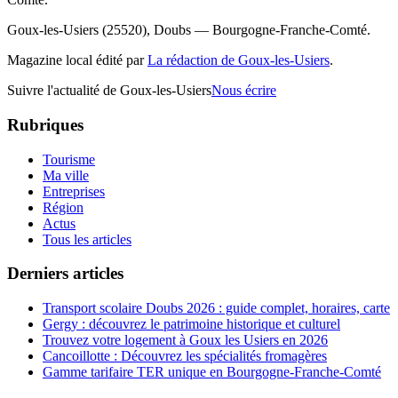
Goux-les-Usiers (25520), Doubs — Bourgogne-Franche-Comté.
Magazine local édité par
La rédaction de Goux-les-Usiers
.
Suivre l'actualité de Goux-les-Usiers
Nous écrire
Rubriques
Tourisme
Ma ville
Entreprises
Région
Actus
Tous les articles
Derniers articles
Transport scolaire Doubs 2026 : guide complet, horaires, carte
Gergy : découvrez le patrimoine historique et culturel
Trouvez votre logement à Goux les Usiers en 2026
Cancoillotte : Découvrez les spécialités fromagères
Gamme tarifaire TER unique en Bourgogne-Franche-Comté