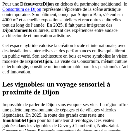
Pour une
DécouverteDijon
en dehors du patrimoine traditionnel, le
Consortium de Dijon
représente l’épicentre de la scène artistique
contemporaine. Son bâtiment, conçu par Shigeru Ban, s’étend sur
4000 m² et accueille expositions, ateliers et rencontres culturelles
tout au long de l’année. En 2025, il fait partie intégrante des
DijonMoments
culturels, offrant des expériences entre audace
architecturale et innovation artistique.
Cet espace hybride valorise la création locale et internationale, avec
des installations interactives et des performances en live qui attirent
un public varié. Son architecture en bois et verre symbolise la vision
moderne de
ExploreDijon
. La visite du Consortium, mêlant culture
et technologie, constitue un incontournable pour les passionnés d’art
et d’innovation.
Les vignobles: un voyage sensoriel à
proximité de Dijon
Impossible de parler de Dijon sans évoquer ses vins. La région offre
une palette impressionnante de cépages et de villages viticoles
légendaires. En 2025, la route des grands crus reste une
InoubliableDijon
pour tout amateur d’œnologie. Des visites
guidées dans les vignobles de Gevrey-Chambertin, Nuits-Saint-
Georges ou Vosne-Romanée permettent de découvrir des terroirs