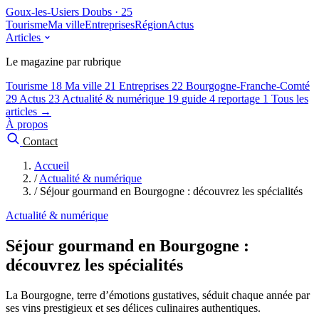
Goux-les-Usiers
Doubs · 25
Tourisme
Ma ville
Entreprises
Région
Actus
Articles
Le magazine par rubrique
Tourisme
18
Ma ville
21
Entreprises
22
Bourgogne-Franche-Comté
29
Actus
23
Actualité & numérique
19
guide
4
reportage
1
Tous les
articles →
À propos
Contact
Accueil
/
Actualité & numérique
/
Séjour gourmand en Bourgogne : découvrez les spécialités
Actualité & numérique
Séjour gourmand en Bourgogne :
découvrez les spécialités
La Bourgogne, terre d’émotions gustatives, séduit chaque année par
ses vins prestigieux et ses délices culinaires authentiques.