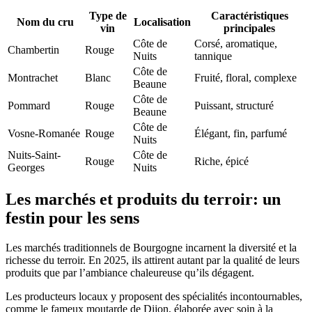
Type de
Caractéristiques
Nom du cru
Localisation
vin
principales
Côte de
Corsé, aromatique,
Chambertin
Rouge
Nuits
tannique
Côte de
Montrachet
Blanc
Fruité, floral, complexe
Beaune
Côte de
Pommard
Rouge
Puissant, structuré
Beaune
Côte de
Vosne-Romanée
Rouge
Élégant, fin, parfumé
Nuits
Nuits-Saint-
Côte de
Rouge
Riche, épicé
Georges
Nuits
Les marchés et produits du terroir: un
festin pour les sens
Les marchés traditionnels de Bourgogne incarnent la diversité et la
richesse du terroir. En 2025, ils attirent autant par la qualité de leurs
produits que par l’ambiance chaleureuse qu’ils dégagent.
Les producteurs locaux y proposent des spécialités incontournables,
comme le fameux moutarde de Dijon, élaborée avec soin à la