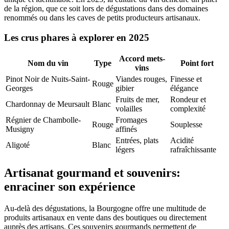
de la région, que ce soit lors de dégustations dans des domaines
renommés ou dans les caves de petits producteurs artisanaux.
Les crus phares à explorer en 2025
Accord mets-
Nom du vin
Type
Point fort
vins
Pinot Noir de Nuits-Saint-
Viandes rouges,
Finesse et
Rouge
Georges
gibier
élégance
Fruits de mer,
Rondeur et
Chardonnay de Meursault
Blanc
volailles
complexité
Régnier de Chambolle-
Fromages
Rouge
Souplesse
Musigny
affinés
Entrées, plats
Acidité
Aligoté
Blanc
légers
rafraîchissante
Artisanat gourmand et souvenirs:
enraciner son expérience
Au-delà des dégustations, la Bourgogne offre une multitude de
produits artisanaux en vente dans des boutiques ou directement
auprès des artisans. Ces souvenirs gourmands permettent de