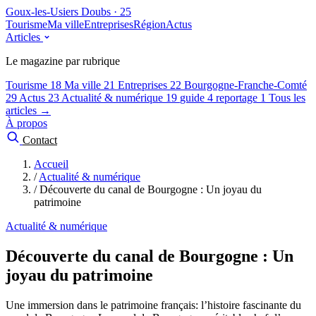
Goux-les-Usiers
Doubs · 25
Tourisme
Ma ville
Entreprises
Région
Actus
Articles
Le magazine par rubrique
Tourisme
18
Ma ville
21
Entreprises
22
Bourgogne-Franche-Comté
29
Actus
23
Actualité & numérique
19
guide
4
reportage
1
Tous les
articles →
À propos
Contact
Accueil
/
Actualité & numérique
/
Découverte du canal de Bourgogne : Un joyau du
patrimoine
Actualité & numérique
Découverte du canal de Bourgogne : Un
joyau du patrimoine
Une immersion dans le patrimoine français: l’histoire fascinante du