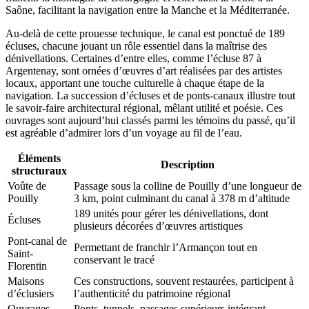
Saône, facilitant la navigation entre la Manche et la Méditerranée.
Au-delà de cette prouesse technique, le canal est ponctué de 189
écluses, chacune jouant un rôle essentiel dans la maîtrise des
dénivellations. Certaines d’entre elles, comme l’écluse 87 à
Argentenay, sont ornées d’œuvres d’art réalisées par des artistes
locaux, apportant une touche culturelle à chaque étape de la
navigation. La succession d’écluses et de ponts-canaux illustre tout
le savoir-faire architectural régional, mêlant utilité et poésie. Ces
ouvrages sont aujourd’hui classés parmi les témoins du passé, qu’il
est agréable d’admirer lors d’un voyage au fil de l’eau.
Éléments
Description
structuraux
Voûte de
Passage sous la colline de Pouilly d’une longueur de
Pouilly
3 km, point culminant du canal à 378 m d’altitude
189 unités pour gérer les dénivellations, dont
Écluses
plusieurs décorées d’œuvres artistiques
Pont-canal de
Permettant de franchir l’Armançon tout en
Saint-
conservant le tracé
Florentin
Maisons
Ces constructions, souvent restaurées, participent à
d’éclusiers
l’authenticité du patrimoine régional
Ouvrages
Ponts, tunnels, passages supérieurs intégrant