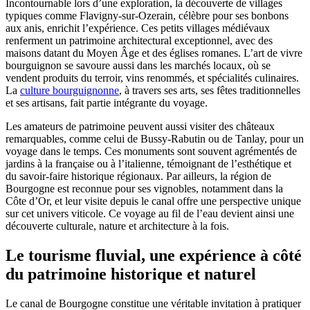
Incontournable lors d’une exploration, la découverte de villages
typiques comme Flavigny-sur-Ozerain, célèbre pour ses bonbons
aux anis, enrichit l’expérience. Ces petits villages médiévaux
renferment un patrimoine architectural exceptionnel, avec des
maisons datant du Moyen Âge et des églises romanes. L’art de vivre
bourguignon se savoure aussi dans les marchés locaux, où se
vendent produits du terroir, vins renommés, et spécialités culinaires.
La
culture bourguignonne
, à travers ses arts, ses fêtes traditionnelles
et ses artisans, fait partie intégrante du voyage.
Les amateurs de patrimoine peuvent aussi visiter des châteaux
remarquables, comme celui de Bussy-Rabutin ou de Tanlay, pour un
voyage dans le temps. Ces monuments sont souvent agrémentés de
jardins à la française ou à l’italienne, témoignant de l’esthétique et
du savoir-faire historique régionaux. Par ailleurs, la région de
Bourgogne est reconnue pour ses vignobles, notamment dans la
Côte d’Or, et leur visite depuis le canal offre une perspective unique
sur cet univers viticole. Ce voyage au fil de l’eau devient ainsi une
découverte culturale, nature et architecture à la fois.
Le tourisme fluvial, une expérience à côté
du patrimoine historique et naturel
Le canal de Bourgogne constitue une véritable invitation à pratiquer